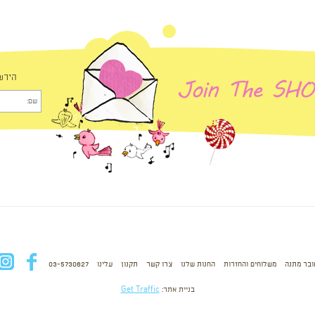
הירש
ובר מתנה
משלוחים והחזרות
החנות שלנו
צרו קשר
תקנון
עלינו
03-5730627
fb
בניית אתר:
Get Traffic