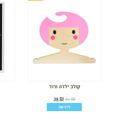
קולב ילדה ורוד
39
₪
89
₪
לרכישה