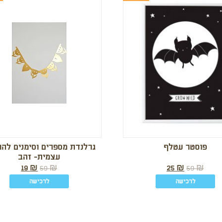
פוסטר עטלף
גרלנדת מספרים וסימנים לה
עצמית- זהב
19
₪
59
₪
25
₪
59
₪
לרכישה
לרכישה