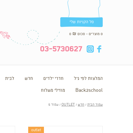
סל הקניות שלי
0 מוצרים - סכום
₪
0
in
fb
03-5730627
המלצות לפי גיל
חדרי ילדים
חדש
לבית
Back2school
מוזילי משלוח
עמוד הבית
/
חדש
/
OUTLET
/ עמוד 5
outlet