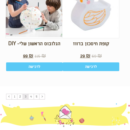
קופת חיסכון ברווז
הגלובוס הראשון שלי- DIY
99
₪
115
₪
29
₪
69
₪
לרכישה
לרכישה
>
1
2
3
4
5
<