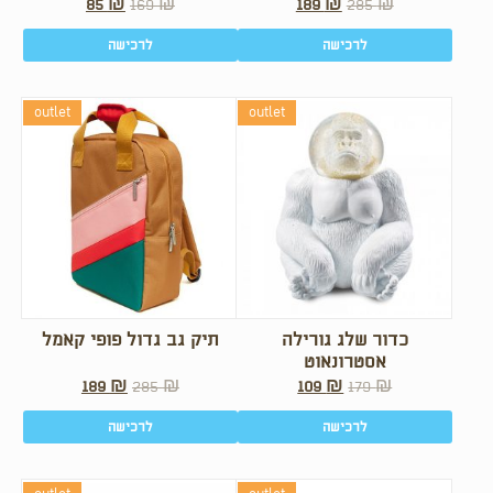
85
₪
169
₪
189
₪
285
₪
לרכישה
לרכישה
outlet
outlet
כדור שלג גורילה
תיק גב גדול פופי קאמל
אסטרונאוט
189
₪
285
₪
109
₪
179
₪
לרכישה
לרכישה