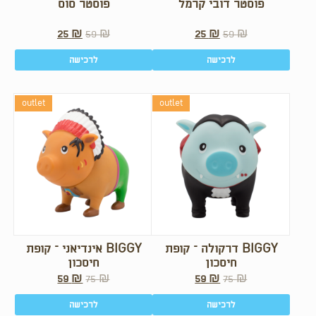
פוסטר דובי קרמל
פוסטר סוס
25
₪
59
₪
25
₪
59
₪
לרכישה
לרכישה
outlet
outlet
BIGGY דרקולה – קופת
BIGGY אינדיאני – קופת
חיסכון
חיסכון
59
₪
75
₪
59
₪
75
₪
לרכישה
לרכישה