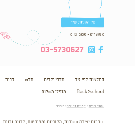
סל הקניות שלי
0 מוצרים - סכום
₪
0
in
fb
03-5730627
המלצות לפי גיל
חדרי ילדים
חדש
לבית
Back2school
מוזילי משלוח
עמוד הבית
/
קטנים גדולים
/ יצירה
ערכות יצירה עשירות, מקוריות ומפורטות, לבנים ובנות