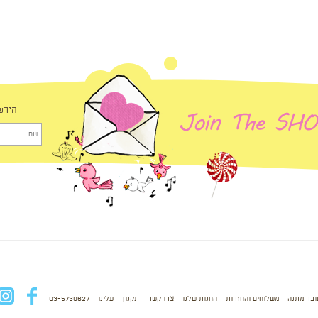
הירש
ובר מתנה
משלוחים והחזרות
החנות שלנו
צרו קשר
תקנון
עלינו
03-5730627
fb