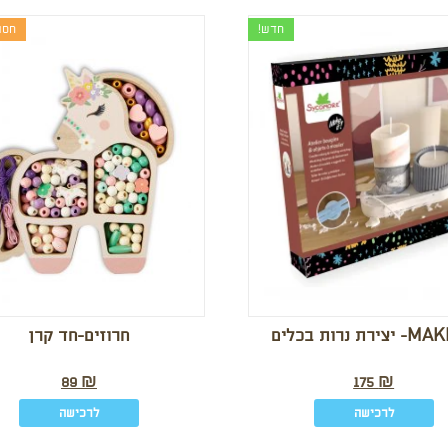
חדש!
חסר
ירת נרות בכלים
חרוזים-חד קרן
89
₪
175
₪
לרכישה
לרכישה