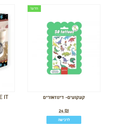
חדש!
קעקועים- דינוזאורים
MAKE IT- יצ
24
₪
לרכישה