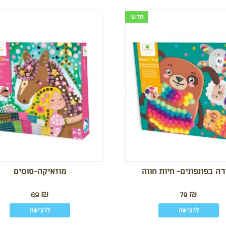
חדש!
רה בפונפונים- חיות חווה
מוזאיקה-סוסים
69
₪
79
₪
לרכישה
לרכישה