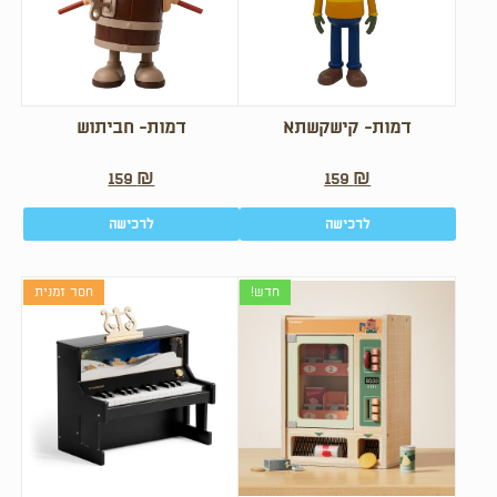
דמות- קישקשתא
דמות- חביתוש
159
₪
159
₪
לרכישה
לרכישה
חדש!
חסר זמנית