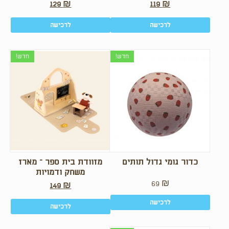
129
₪
119
₪
לרכישה
לרכישה
חדש!
חדש!
כדור גומי גדול תותים
מזוודת בית ספר – מארז
משחק ודמויות
69
₪
149
₪
לרכישה
לרכישה