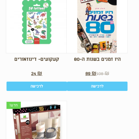
היו זמנים בשנות ה-80
קעקועים- דינוזאורים
24
₪
89
₪
108
₪
לרכישה
לרכישה
חדש!