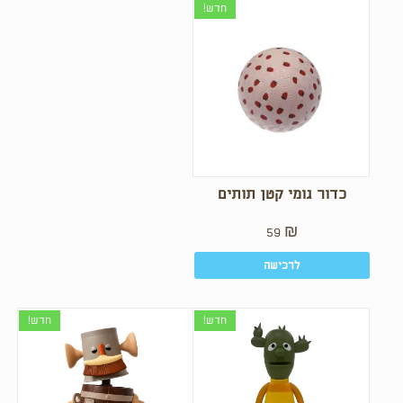
חדש!
כדור גומי קטן תותים
59
₪
לרכישה
חדש!
חדש!