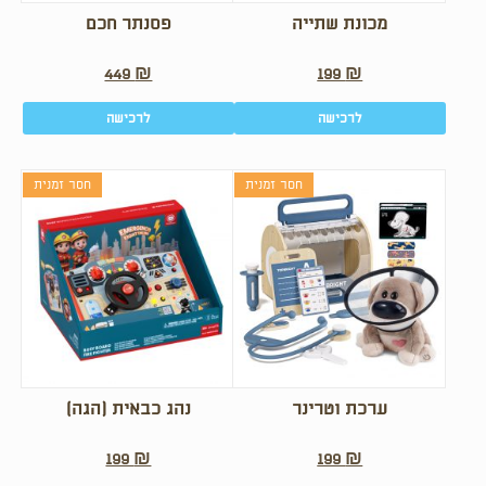
מכונת שתייה
פסנתר חכם
449
₪
199
₪
לרכישה
לרכישה
חסר זמנית
חסר זמנית
ערכת וטרינר
נהג כבאית (הגה)
199
₪
199
₪