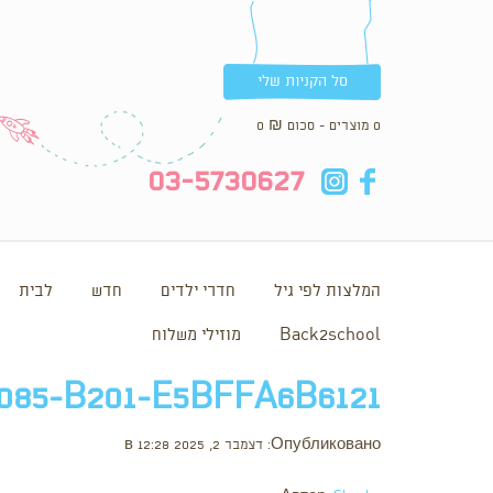
סל הקניות שלי
0 מוצרים - סכום
₪
0
in
fb
03-5730627
המלצות לפי גיל
חדרי ילדים
חדש
לבית
Back2school
מוזילי משלוח
85-B201-E5BFFA6B6121
Опубликовано: דצמבר 2, 2025 в 12:28