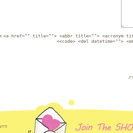
<a href="" title=""> <abbr title=""> <acronym ti
и:
<code> <del datetime=""> <e
ב.
הירש