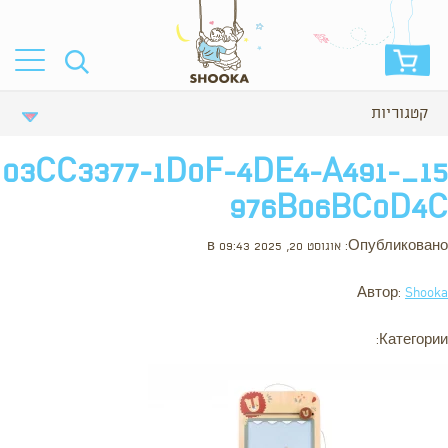
קטגוריות
15_03CC3377-1D0F-4DE4-A491-
976B06BC0D4C
Опубликовано: אוגוסט 20, 2025 в 09:43
Автор:
Shooka
Категории: