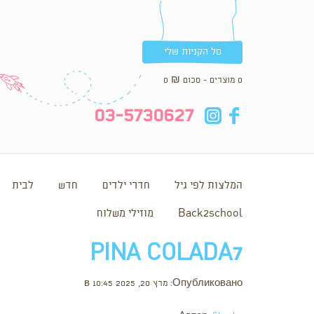
סל הקניות שלי
0 מוצרים - סכום
₪
0
in
fb
03-5730627
המלצות לפי גיל
חדרי ילדים
חדש
לבית
Back2school
מוזילי משלוח
PINA COLADA7
Опубликовано: מרץ 20, 2025 в 10:45