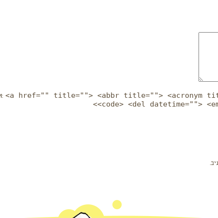
<a href="" title=""> <abbr title=""> <acronym ti
и:
<code> <del datetime=""> <e
ב.