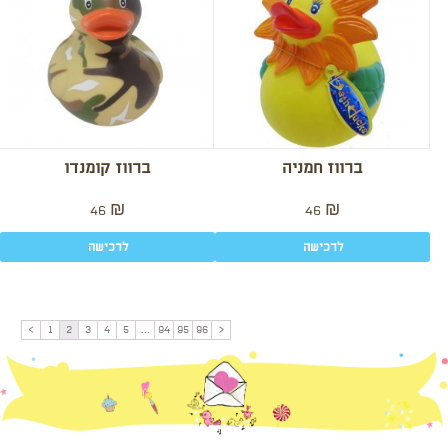
ברווז חמניה
ברווז קומנדו
46
₪
46
₪
לרכישה
לרכישה
>
1
2
3
4
5
…
94
95
96
<