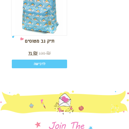
תיק גב מטוסים
71
₪
139
₪
לרכישה