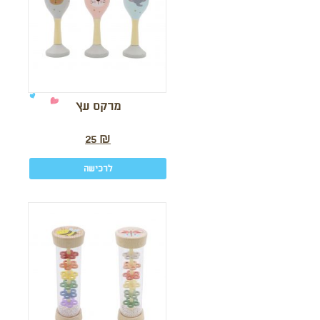
מרקס עץ
25
₪
לרכישה