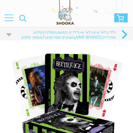
כללי
,
גילאי 6-8
,
גילאי 8+
,
לילדים בנפשם
,
נוסטלגיה
,
קולנוע
וטלוויזיה
,
NMR BRANDS
,
צעצועים וספרים
,
Fun
,
משחקי קלפים