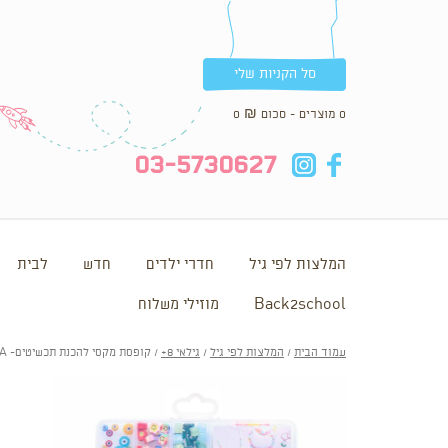
סל הקניות שלי
0 מוצרים - סכום
₪
0
in
fb
03-5730627
המלצות לפי גיל
חדרי ילדים
חדש
לבית
Back2school
מוזילי משלוח
עמוד הבית
/
המלצות לפי גיל
/
גילאי 8+
/ קופסת מקסי להכנת תכשיטים- BUBBLE TEA