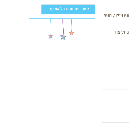
קטגוריית חדש על המדף
 ניילון, חוטי
 וליצור