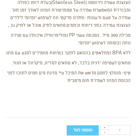
הצנצנת עשויה נירוסטה (Stainless Steel)בעלת דופן כפולה
ומבודדת המאפשרת שמירה על טמפרטורת המזון לאורך זמן תוך
שמירה על טעם ורעננות -פתרון פרקטי ונח לשימוש יומיומי לילדים.
הצנצנת עמידה בפני ריחות וכתמים.מתאים לתיק אוכל או לתיק גב ,
מכילה 300 מ”ל . המכסה עשוי PP (פוליפרופילן איכותי) עם סגירה
נוחה ובטוחה לשימוש יומיומי.
ללא BPA ופתלאטים בהתאם לתקני בטיחות מחמירים למגע עם מזון
מתאים לשטיפה ידנית בלבד, לא מתאים למדיח, מיקרוגל או תנור.
טיפ- מומלץ לחמם מראש את המיכל ע”י מזיגת מים חמים לתוכו לפני
הכנסת המזון לשמירת חום מיטבית
+
הוספה לסל
-