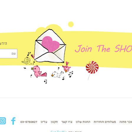
הירש
ובר מתנה
משלוחים והחזרות
החנות שלנו
צרו קשר
תקנון
עלינו
03-5730627
fb