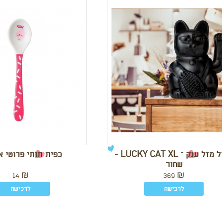
חתול מזל ענק – LUCKY CAT XL -
כפית תותי פרוטי 
שחור
14
₪
369
₪
לרכישה
לרכישה