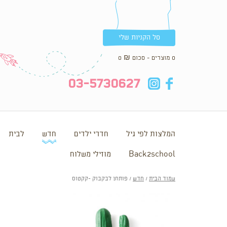
סל הקניות שלי
0 מוצרים - סכום
₪
0
in
fb
03-5730627
המלצות לפי גיל
חדרי ילדים
חדש
לבית
Back2school
מוזילי משלוח
עמוד הבית
/
חדש
/ פותחן לבקבוק -קקטוס