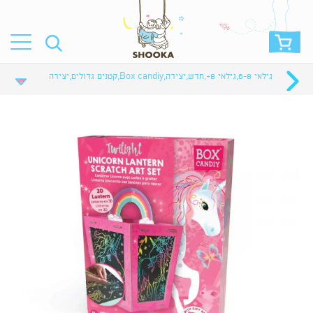
גילאי 6-8
,
גילאי 8+
,
חדש
,
יצירה
,
Box candiy
,
קטנים גדולים
,
יצירה