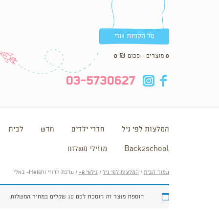
סל הקניות שלי
0 מוצרים - סכום
₪
0
in
fb
03-5730627
המלצות לפי גיל
חדרי ילדים
חדש
לבית
Back2school
מוזילי משלוח
עמוד הבית
/
המלצות לפי גיל
/
גילאי 8+
/ ערכת חרוזי Heishi- באלי
הוספת מוצר זה חוסכת לכם 10 שקלים במחיר המשלוח.