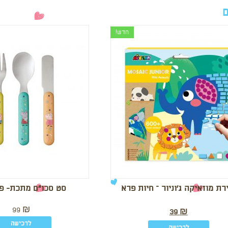
ם
חדש!
רת מוזאיקה ג’וניור – חיות פרא
סט סכו”ם מתכת- פפ
99
₪
39
₪
לרכישה
לרכישה