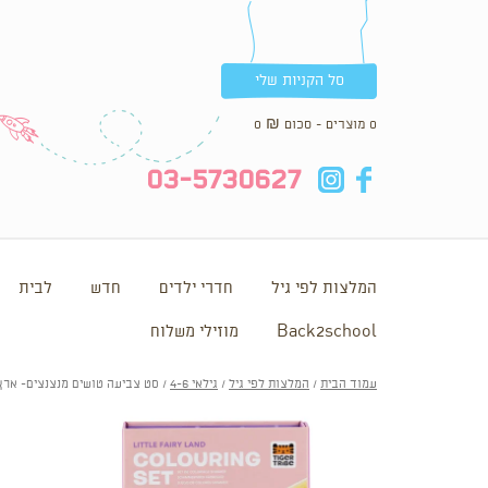
סל הקניות שלי
0 מוצרים - סכום
₪
0
in
fb
03-5730627
המלצות לפי גיל
חדרי ילדים
חדש
לבית
Back2school
מוזילי משלוח
עמוד הבית
/
המלצות לפי גיל
/
גילאי 4-6
/ סט צביעה טושים מנצנצים- ארץ