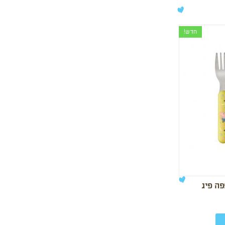
חדש!
ה פיג