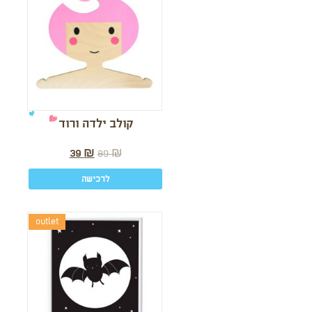
קולב ילדה ורוד
39
₪
89
₪
לרכישה
outlet