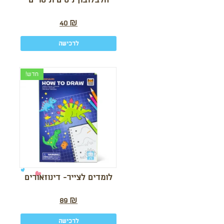
חלבלובון ניסים וניסויים
40
₪
לרכישה
חדש!
לומדים לצייר- דינוזאורים
89
₪
לרכישה