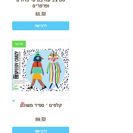
סט צביעה במים- פרחים
ופרפרים
65
₪
לרכישה
חדש!
קלפים – ספיד משוגע
89
₪
לרכישה