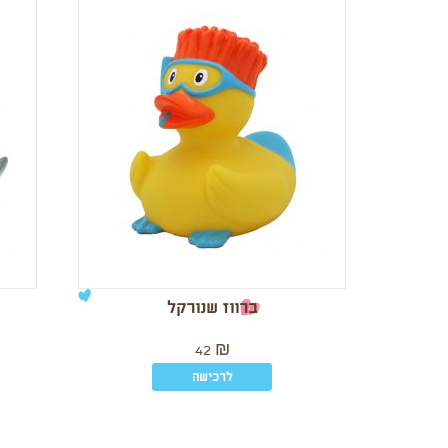
ברווז שנורקל
42
₪
לרכישה