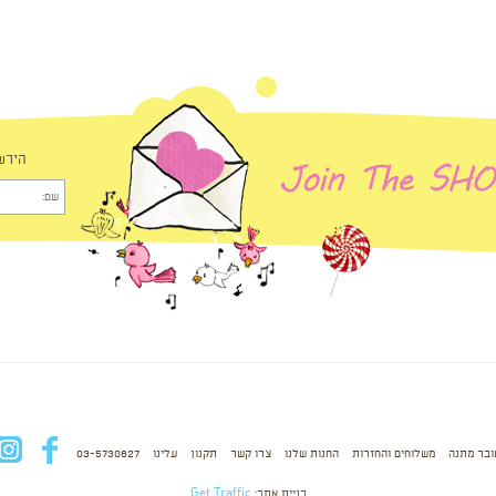
הירש
ובר מתנה
משלוחים והחזרות
החנות שלנו
צרו קשר
תקנון
עלינו
03-5730627
fb
בניית אתר:
Get Traffic