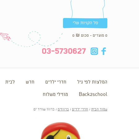
סל הקניות שלי
0 מוצרים - סכום
₪
0
in
fb
03-5730627
המלצות לפי גיל
חדרי ילדים
חדש
לבית
Back2school
מוזילי משלוח
עמוד הבית
/
חדרי ילדים
/
ברווזים
/ ברווז שודד ים