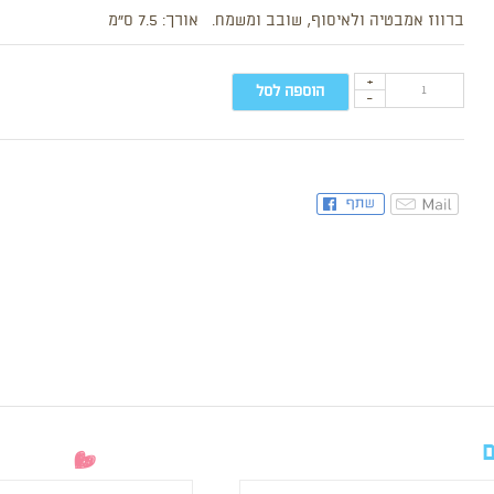
ברווז אמבטיה ולאיסוף, שובב ומשמח. אורך: 7.5 ס”מ
+
הוספה לסל
-
ם