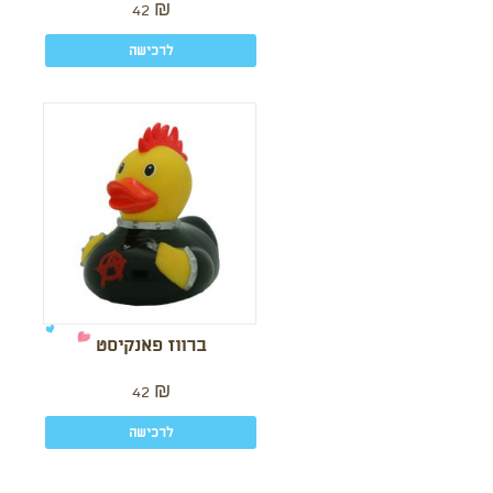
42
₪
לרכישה
ברווז פאנקיסט
42
₪
לרכישה