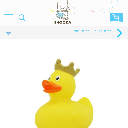
ברווזים
,
Lilalu
,
ברווזי גומי