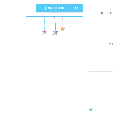
קטגוריית חדש על המדף
ווזי YARTO שהגיעו אלינו היישר
 יד