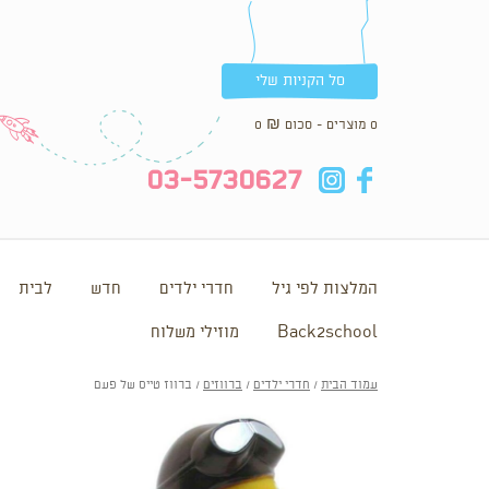
סל הקניות שלי
0 מוצרים - סכום
₪
0
in
fb
03-5730627
המלצות לפי גיל
חדרי ילדים
חדש
לבית
Back2school
מוזילי משלוח
עמוד הבית
/
חדרי ילדים
/
ברווזים
/ ברווז טייס של פעם