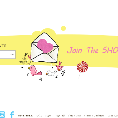
הירש
ובר מתנה
משלוחים והחזרות
החנות שלנו
צרו קשר
תקנון
עלינו
03-5730627
fb