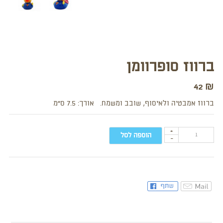
ברווז סופרוומן
42
₪
ברווז אמבטיה ולאיסוף, שובב ומשמח. אורך: 7.5 ס”מ
+
הוספה לסל
-