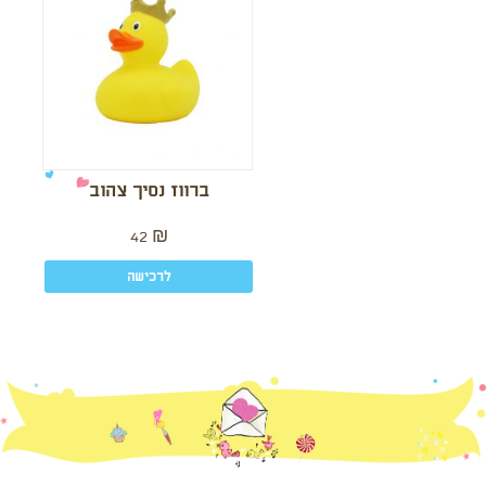
ברווז נסיך צהוב
42
₪
לרכישה