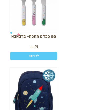
סט סכו”ם מתכת- ברבאבא
99
₪
לרכישה