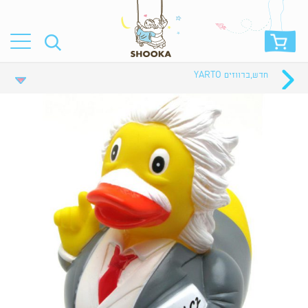
חדש
,
ברווזים YARTO