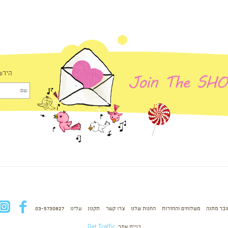
הירש
ובר מתנה
משלוחים והחזרות
החנות שלנו
צרו קשר
תקנון
עלינו
03-5730627
fb
בניית אתר:
Get Traffic