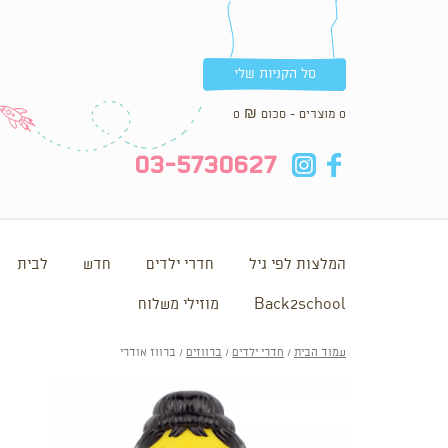
סל הקניות שלי
0 מוצרים - סכום
₪
0
in
fb
03-5730627
המלצות לפי גיל
חדרי ילדים
חדש
לבית
Back2school
מוזילי משלוח
עמוד הבית
/
חדרי ילדים
/
ברווזים
/ ברווז אודרי