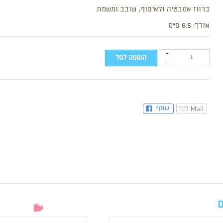
ברווז אמבטיה ולאיסוף, שובב ומשמח.
אורך: 8.5 ס”מ
+
הוספה לסל
-
ם