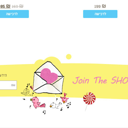
85
₪
169
₪
199
₪
לרכישה
לרכישה
הירש