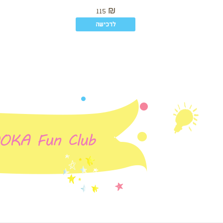
115
₪
לרכישה