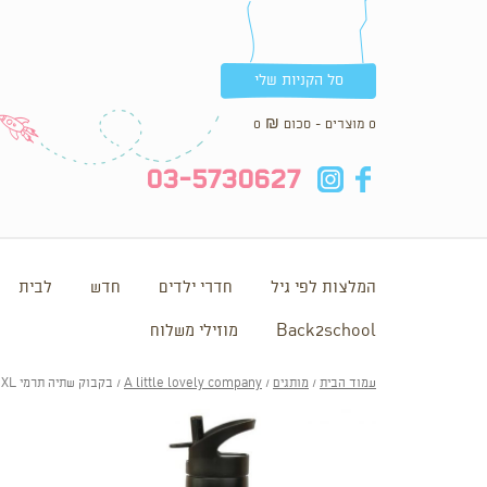
סל הקניות שלי
0 מוצרים - סכום
₪
0
in
fb
03-5730627
המלצות לפי גיל
חדרי ילדים
חדש
לבית
Back2school
מוזילי משלוח
עמוד הבית
/
מותגים
/
A little lovely company
/ בקבוק שתיה תרמי XL – גלקסי