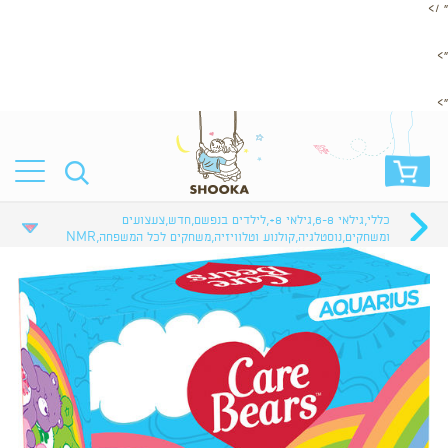
" />
">
">
כללי
,
גילאי 6-8
,
גילאי 8+
,
לילדים בנפשם
,
חדש
,
צעצועים
ומשחקים
,
נוסטלגיה
,
קולנוע וטלוויזיה
,
משחקים לכל המשפחה
,
NMR
BRANDS
,
צעצועים וספרים
,
Fun
,
משחקי קופסא