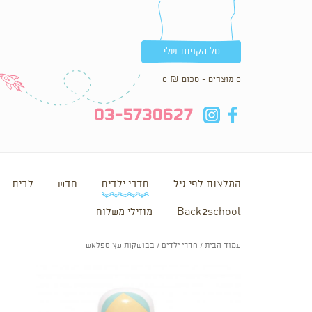
סל הקניות שלי
0 מוצרים - סכום
₪
0
in
fb
03-5730627
המלצות לפי גיל
חדרי ילדים
חדש
לבית
Back2school
מוזילי משלוח
עמוד הבית
/
חדרי ילדים
/ בבושקות עץ ספלאש