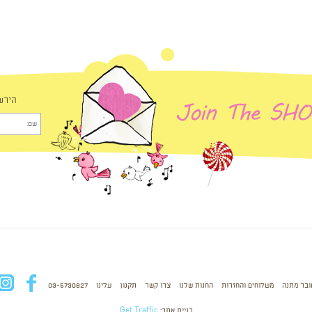
הירש
ובר מתנה
משלוחים והחזרות
החנות שלנו
צרו קשר
תקנון
עלינו
03-5730627
fb
בניית אתר:
Get Traffic