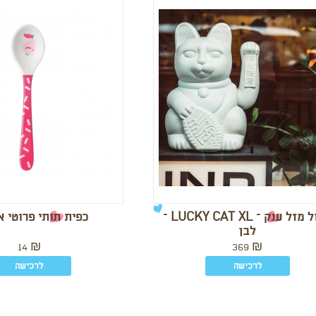
חתול מזל ענק – LUCKY CAT XL –
כפית תותי פרוטי 
לבן
14
₪
369
₪
לרכישה
לרכישה