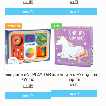
129
₪
69
₪
לרכישה
לרכישה
חדש!
חסר זמנית
ספר קסם לאמבטיה- חלומות
PLAY TAB- לוח משחק חושי
חד קרן
מודולרי
69
₪
199
₪
לרכישה
לרכישה