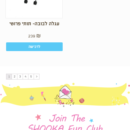
עגלה לבובה- תותי פרוטי
239
₪
לרכישה
1
2
3
4
5
<