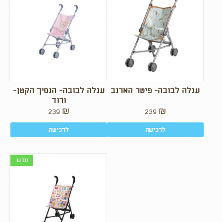
עגלה לבובה- פיטר הארנב
עגלה לבובה- הנסיך הקטן-
ורוד
239
₪
239
₪
לרכישה
לרכישה
חדש!