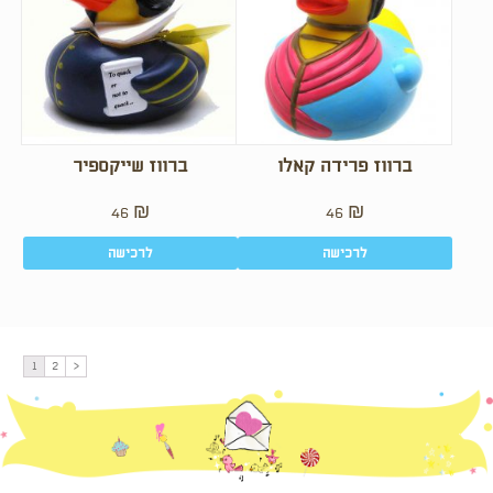
ברווז פרידה קאלו
ברווז שייקספיר
46
₪
46
₪
לרכישה
לרכישה
1
2
<