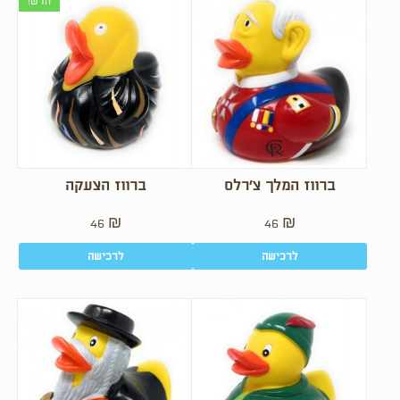
חדש!
ברווז המלך צ’רלס
ברווז הצעקה
46
₪
46
₪
לרכישה
לרכישה