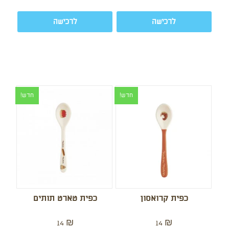
לרכישה
לרכישה
חדש!
חדש!
כפית קרואסון
כפית טארט תותים
14
₪
14
₪