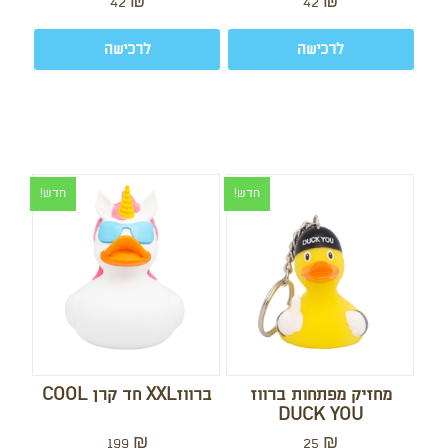
42
₪
42
₪
לרכישה
לרכישה
חדש!
חדש!
מחזיק מפתחות ברווז
ברווזXXL חד קרן COOL
DUCK YOU
199
₪
25
₪