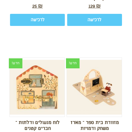
25
₪
129
₪
לרכישה
לרכישה
חדש!
חדש!
מזוודת בית ספר – מארז
לוח מנעולים ודלתות –
משחק ודמויות
חברים קטנים