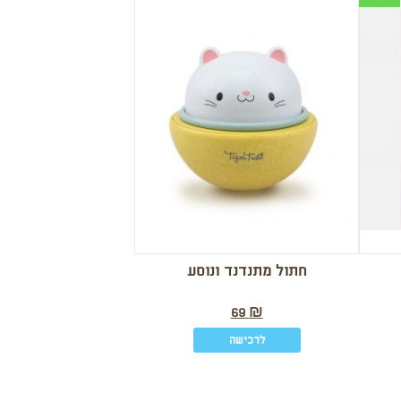
חתול מתנדנד ונוסע
69
₪
לרכישה