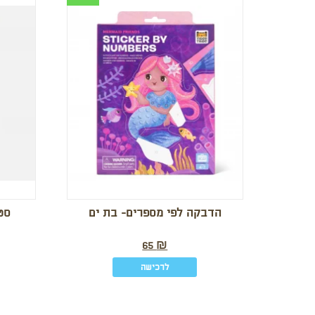
הדבקה לפי מספרים- בת ים
סט 
65
₪
לרכישה