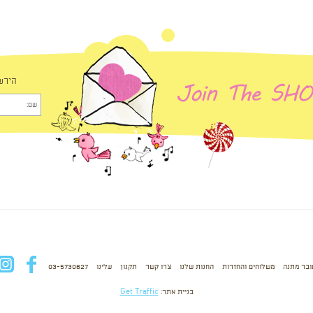
הירש
ובר מתנה
משלוחים והחזרות
החנות שלנו
צרו קשר
תקנון
עלינו
03-5730627
fb
בניית אתר:
Get Traffic