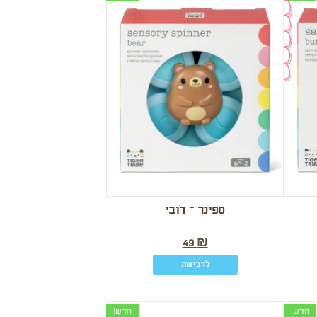
ספינר – דובי
49
₪
לרכישה
חדש!
חדש!