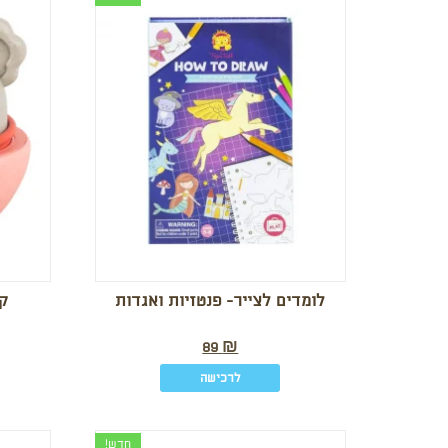
לומדים לצייר- פנטזיות ואגדות
ק
89
₪
לרכישה
חדש!