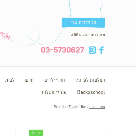
סל הקניות שלי
0 מוצרים - סכום
₪
0
in
fb
03-5730627
המלצות לפי גיל
חדרי ילדים
חדש
לבית
Back2school
מוזילי משלוח
עמוד הבית
/ Brands / Tiger tribe
חדש!