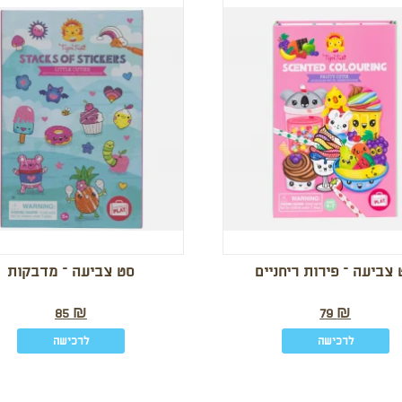
צביעה – פירות ריחניים
סט צביעה – מדבקות
85
₪
79
₪
לרכישה
לרכישה