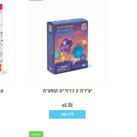
יצירת 2 כדורים קופצים
עט
45
₪
לרכישה
חדש!