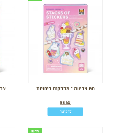
סט צביעה – מדבקות ריחניות
צבי
85
₪
לרכישה
חדש!