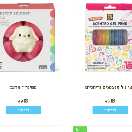
י ג’ל מנצנצים וריחניים
ספינר – ארנב
49
₪
45
₪
לרכישה
לרכישה
חדש!