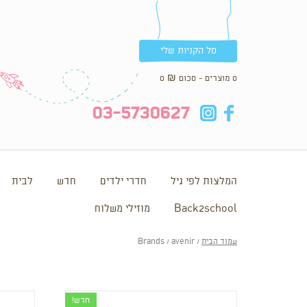
סל הקניות שלי
0 מוצרים - סכום
₪
0
in
fb
03-5730627
המלצות לפי גיל
חדרי ילדים
חדש
לבית
Back2school
מוזילי משלוח
עמוד הבית
/ Brands / avenir
חדש!